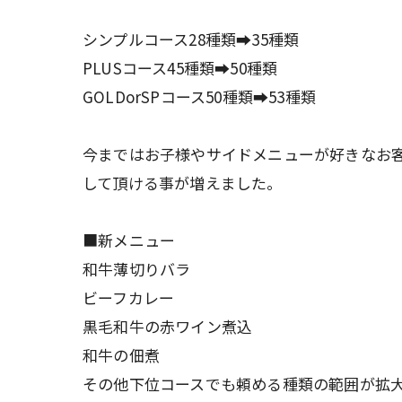
シンプルコース28種類➡️35種類
PLUSコース45種類➡️50種類
GOLDorSPコース50種類➡️53種類
今まではお子様やサイドメニューが好きなお
して頂ける事が増えました。
■新メニュー
和牛薄切りバラ
ビーフカレー
黒毛和牛の赤ワイン煮込
和牛の佃煮
その他下位コースでも頼める種類の範囲が拡