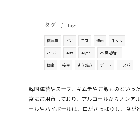
タグ
Tags
横隔膜
どこ
三宮
焼肉
牛タン
ハラミ
神戸
神戸牛
A5黒毛和牛
個室
接待
すき焼き
デート
コスパ
韓国海苔やスープ、キムチやご飯ものといっ
富にご用意しており、アルコールからノンア
ールやハイボールは、口がさっぱりし、食が