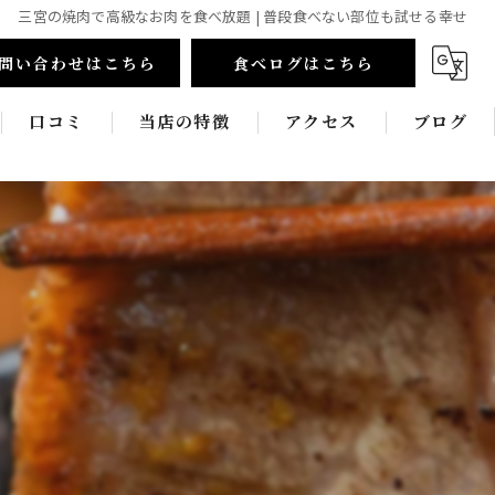
三宮の焼肉で高級なお肉を食べ放題 | 普段食べない部位も試せる幸せ
問い合わせはこちら
食べログはこちら
口コミ
当店の特徴
アクセス
ブログ
食べ放題
コラム
和牛
新鮮
宴会
飲み放題