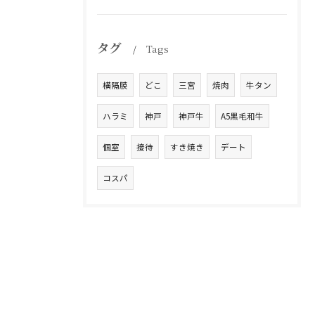
タグ
Tags
横隔膜
どこ
三宮
焼肉
牛タン
ハラミ
神戸
神戸牛
A5黒毛和牛
個室
接待
すき焼き
デート
コスパ