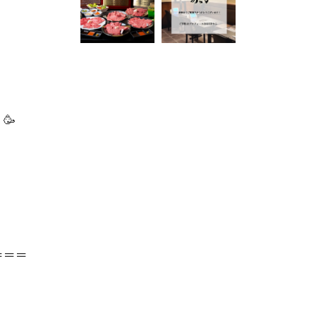
🥳
＝＝＝