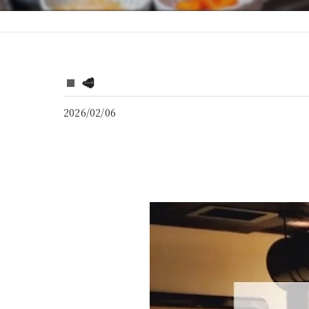
🥩
2026/02/06