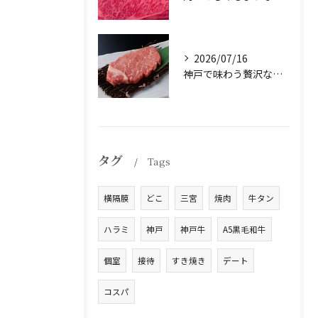
2026/07/16
神戸で味わう贅沢なひとときを。
タグ
Tags
横隔膜
どこ
三宮
焼肉
牛タン
ハラミ
神戸
神戸牛
A5黒毛和牛
個室
接待
すき焼き
デート
コスパ