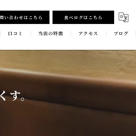
問い合わせはこちら
食べログはこちら
口コミ
当店の特徴
アクセス
ブログ
食べ放題
コラム
和牛
新鮮
くす。
宴会
飲み放題