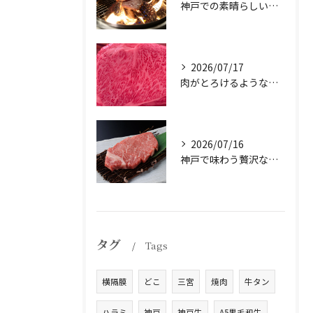
神戸での素晴らしい体験をお探しですか？
2026/07/17
肉がとろけるような味わいを体験したことはありますか？
2026/07/16
神戸で味わう贅沢なひとときを。
タグ
Tags
横隔膜
どこ
三宮
焼肉
牛タン
ハラミ
神戸
神戸牛
A5黒毛和牛