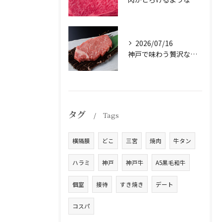
2026/07/16
神戸で味わう贅沢なひとときを。
タグ
Tags
横隔膜
どこ
三宮
焼肉
牛タン
ハラミ
神戸
神戸牛
A5黒毛和牛
個室
接待
すき焼き
デート
コスパ