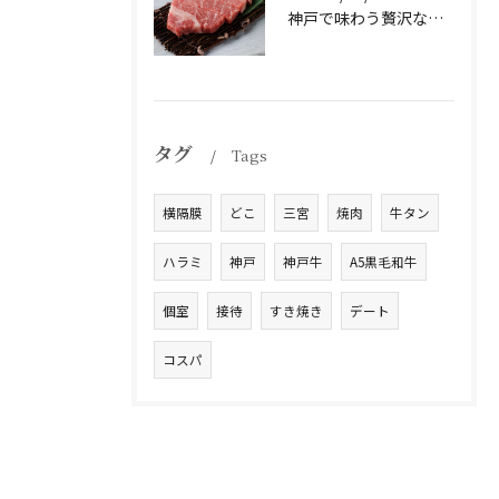
神戸で味わう贅沢なひとときを。
タグ
Tags
横隔膜
どこ
三宮
焼肉
牛タン
ハラミ
神戸
神戸牛
A5黒毛和牛
個室
接待
すき焼き
デート
コスパ