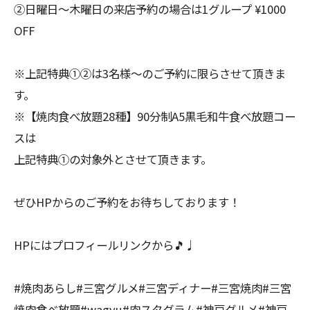
②日曜日〜木曜日の来店予約の場合は1グループ ¥1000
OFF
※上記特典①②は3名様〜のご予約に限らさせて頂きま
す。
※【焼肉食べ放題28種】90分制A5黒毛和牛食べ放題コー
スは
上記特典①の対象外とさせて頂きます。
ぜひHPからのご予約をお待ちしております！
HPにはプロフィールリンクから🎵♩
#焼肉あらし#三宮グルメ#三宮ディナー#三宮焼肉#三宮
焼肉食べ放題#wagyu#肉スタグラム#神戸グルメ#神戸