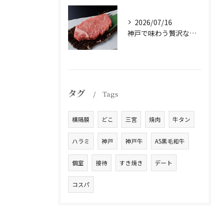
2026/07/16
神戸で味わう贅沢なひとときを。
タグ
Tags
横隔膜
どこ
三宮
焼肉
牛タン
ハラミ
神戸
神戸牛
A5黒毛和牛
個室
接待
すき焼き
デート
コスパ