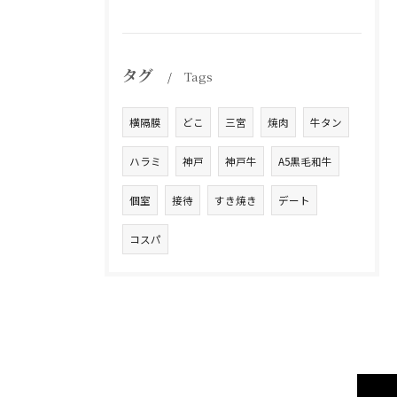
タグ
Tags
横隔膜
どこ
三宮
焼肉
牛タン
ハラミ
神戸
神戸牛
A5黒毛和牛
個室
接待
すき焼き
デート
コスパ