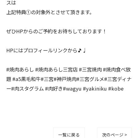
スは
上記特典①の対象外とさせて頂きます。
ぜひHPからのご予約をお待ちしております！
HPにはプロフィールリンクから🎵♩
#焼肉あらし #焼肉あらし三宮店 #三宮焼肉 #焼肉食べ放
題 #a5黒毛和牛#三宮#神戸焼肉#三宮グルメ#三宮ディナ
ー#肉スタグラム #肉好き#wagyu #yakiniku #kobe
一覧に戻る
次のページ >